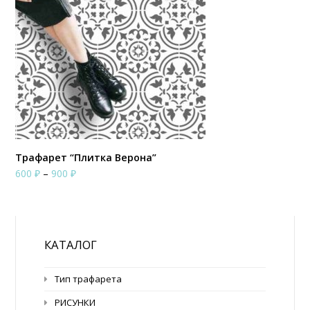
Трафарет “Плитка Верона”
Диапазон
600
₽
–
900
₽
цен:
600 ₽
–
900 ₽
КАТАЛОГ
Тип трафарета
РИСУНКИ