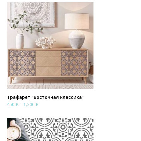
1,200 ₽
–
2,500 ₽
Трафарет “Восточная классика”
Диапазон
450
₽
–
1,300
₽
цен:
450 ₽
–
1,300 ₽