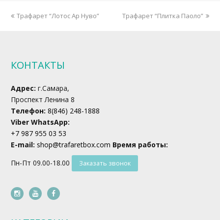
previous
next
Трафарет “Лотос Ар Нуво”
Трафарет “Плитка Паоло”
post:
post:
КОНТАКТЫ
Адрес:
г.Самара,
Проспект Ленина 8
Телефон:
8(846) 248-1888
Viber WhatsApp:
+7 987 955 03 53
E-mail:
shop@trafaretbox.com
Время работы:
Пн-Пт 09.00-18.00
Заказать звонок
instagram
youtube
facebook