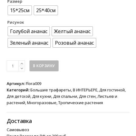
Размер
15*25см
25*40см
Рисунок
Голубой ананас
Желтый ананас
Зеленый ананас
Розовый ананас
Количество
В КОРЗИНУ
товара
Трафарет
“Ананасики”
Артикул:
Flora009
Категорий:
Большие трафареты
,
В ИНТЕРЬЕРЕ
,
Для гостиной
,
Для детской
,
Для кухни
,
Для спальни
,
Для стен
,
Листьев и
растений
,
Многоразовые
,
Тропические растения
Доставка
Самовывоз