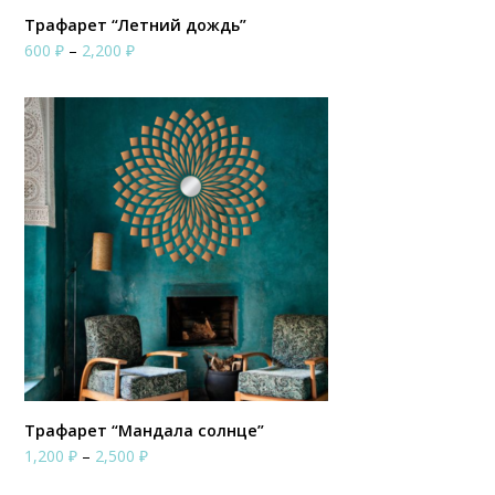
Трафарет “Летний дождь”
Диапазон
600
₽
–
2,200
₽
цен:
600 ₽
–
2,200 ₽
Трафарет “Мандала солнце”
Диапазон
1,200
₽
–
2,500
₽
цен: