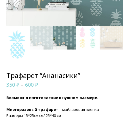
Трафарет “Ананасики”
Диапазон
350
₽
–
600
₽
цен:
Возможно изготовление в нужном размере.
350 ₽
–
Многоразовый трафарет
– майларовая пленка
Размеры 15*25см см/ 25*40 см
600 ₽