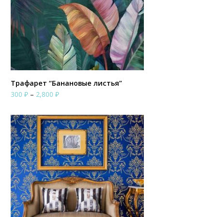
Трафарет “Банановые листья”
Диапазон
300
₽
–
2,800
₽
цен:
300 ₽
–
2,800 ₽