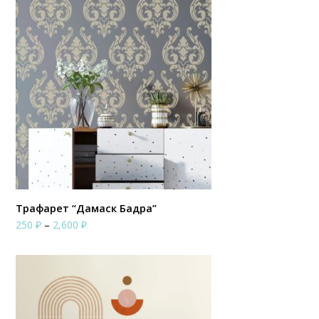
–
2,000 ₽
Трафарет “Дамаск Бадра”
Диапазон
250
₽
–
2,600
₽
цен:
250 ₽
–
2,600 ₽