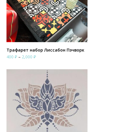
Трафарет набор Лиссабон Пэчворк
Диапазон
400
₽
–
2,000
₽
цен:
400 ₽
–
2,000 ₽