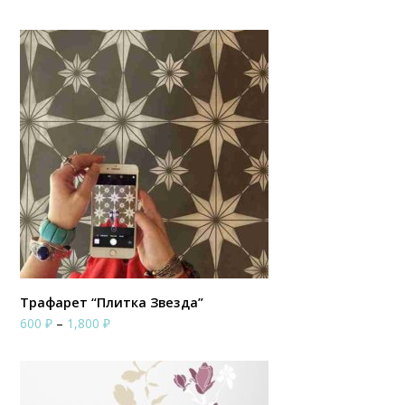
цен:
4,950 ₽
–
7,300 ₽
Трафарет “Плитка Звезда”
Диапазон
600
₽
–
1,800
₽
цен:
600 ₽
–