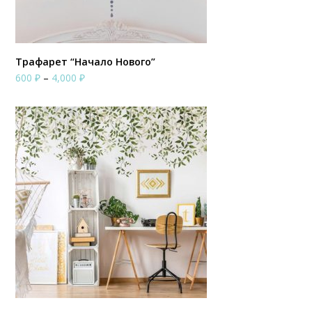
Трафарет “Начало Нового”
Диапазон
600
₽
–
4,000
₽
цен:
600 ₽
–
4,000 ₽