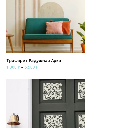
Трафарет Радужная Арка
Диапазон
1,300
₽
–
5,500
₽
цен:
1,300 ₽
–
5,500 ₽