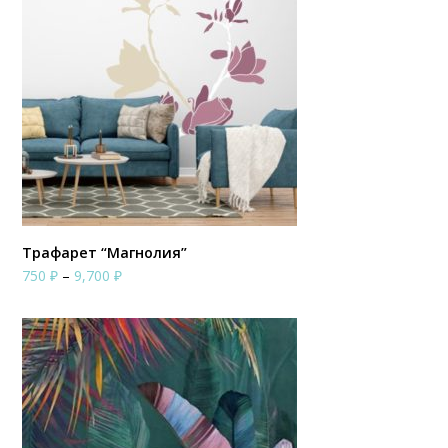
1,800 ₽
Трафарет “Магнолия”
Диапазон
750
₽
–
9,700
₽
цен:
750 ₽
–
9,700 ₽