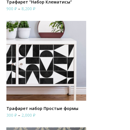
Трафарет “Набор Клематисы”
Диапазон
900
₽
–
8,200
₽
цен:
900 ₽
–
8,200 ₽
Трафарет набор Простые формы
Диапазон
300
₽
–
2,000
₽
цен:
300 ₽