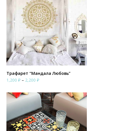
Трафарет “Мандала Любовь”
Диапазон
1,200
₽
–
2,200
₽
цен:
1,200 ₽
–
2,200 ₽